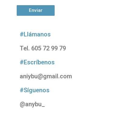
#Llámanos
Tel. 605 72 99 79
#Escríbenos
aniybu@gmail.com
#Síguenos
@anybu_