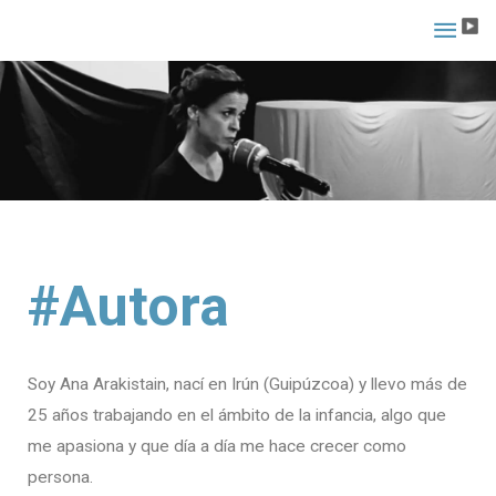
Ir
Men
al
princ
contenido
#Autora
Soy Ana Arakistain, nací en Irún (Guipúzcoa) y llevo más de
25 años trabajando en el ámbito de la infancia, algo que
me apasiona y que día a día me hace crecer como
persona.